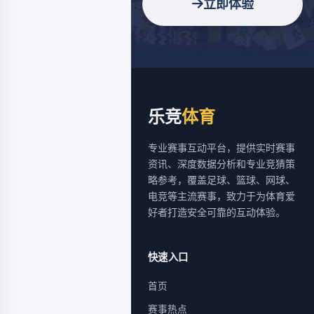
立即体验
乐竞
体育
专业赛事互动平台，提供实时赛事
资讯、深度数据分析和专业竞猜策
略参考，覆盖足球、篮球、网球、
电竞等主流赛事，致力于为体育爱
好者打造安全可靠的互动体验。
快速入口
首页
赛事热点