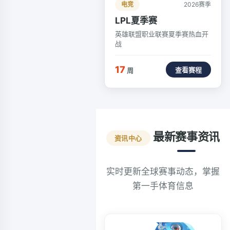
电竞
2026赛季
LPL夏季赛
英雄联盟职业联赛夏季赛热血开
战
17
查看赛程
周
最新赛事资讯
资讯中心
实时更新全球赛事动态，掌握
第一手体育信息