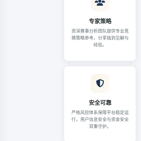
专家策略
资深赛事分析团队提供专业竞
猜策略参考，分享独到见解与
经验。
安全可靠
严格风控体系保障平台稳定运
行，用户信息安全与资金安全
双重守护。