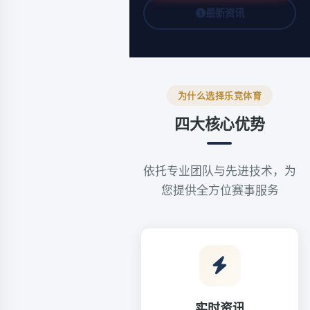
最新资讯
为什么选择乐竞体育
四大核心优势
依托专业团队与先进技术，为
您提供全方位赛事服务
实时资讯