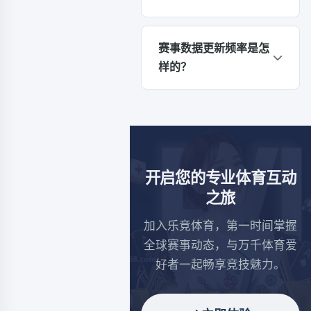
赛事数据更新频率是怎
样的？
开启您的专业体育互动
之旅
加入乐竞体育，第一时间掌握
全球赛事动态，与万千体育爱
好者一起畅享竞技魅力。