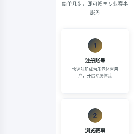
简单几步，即可畅享专业赛事
服务
1
注册账号
快速注册成为乐竞体育用
户，开启专属体验
2
浏览赛事