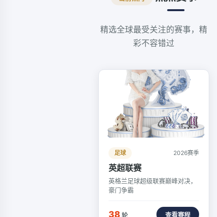
精选全球最受关注的赛事，精
彩不容错过
足球
2026赛季
英超联赛
英格兰足球超级联赛巅峰对决，
豪门争霸
38
查看赛程
轮