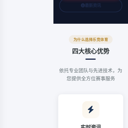
最新资讯
为什么选择乐竞体育
四大核心优势
依托专业团队与先进技术，为
您提供全方位赛事服务
实时资讯