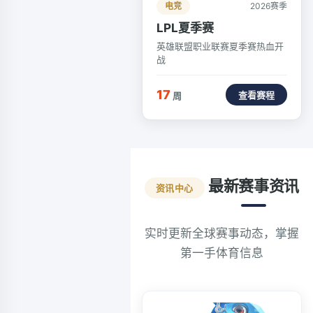
电竞
2026赛季
LPL夏季赛
英雄联盟职业联赛夏季赛热血开
战
17
查看赛程
周
最新赛事资讯
资讯中心
实时更新全球赛事动态，掌握
第一手体育信息