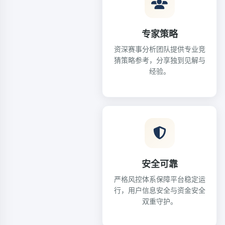
专家策略
资深赛事分析团队提供专业竞
猜策略参考，分享独到见解与
经验。
安全可靠
严格风控体系保障平台稳定运
行，用户信息安全与资金安全
双重守护。