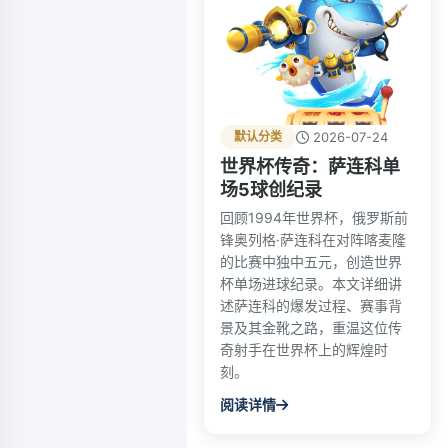
默认分类
2026-07-24
世界杯传奇：萨连科单
场5球创纪录
回顾1994年世界杯，俄罗斯前
锋奥列格·萨连科在对阵喀麦隆
的比赛中独中五元，创造世界
杯单场进球纪录。本文详细讲
述萨连科的爆发过程、赛事背
景及其金靴之路，重温这位传
奇射手在世界杯上的辉煌时
刻。
阅读详情