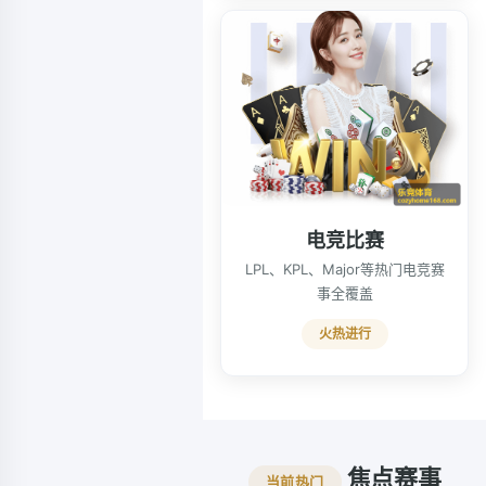
电竞比赛
LPL、KPL、Major等热门电竞赛
事全覆盖
火热进行
焦点赛事
当前热门