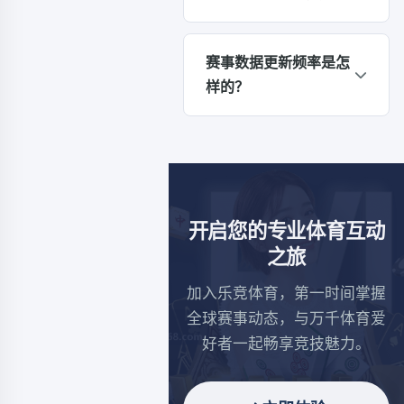
赛事数据更新频率是怎
样的？
开启您的专业体育互动
之旅
加入乐竞体育，第一时间掌握
全球赛事动态，与万千体育爱
好者一起畅享竞技魅力。