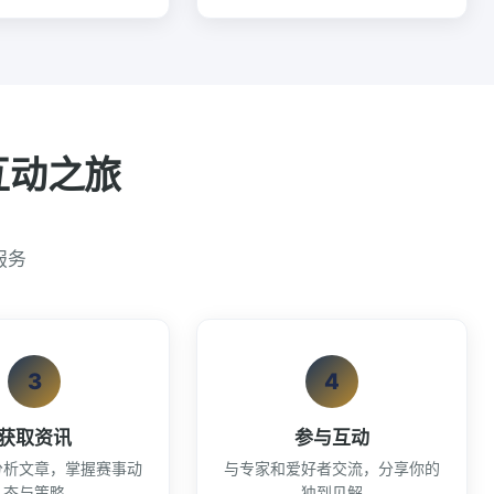
互动之旅
服务
3
4
获取资讯
参与互动
分析文章，掌握赛事动
与专家和爱好者交流，分享你的
态与策略
独到见解