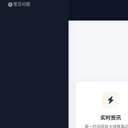
常见问题
实时资讯
第一时间获取全球赛事