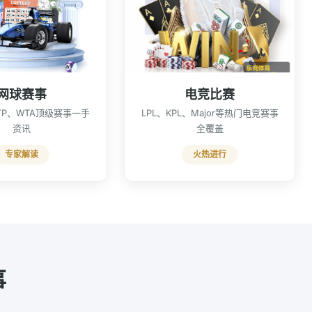
网球赛事
电竞比赛
TP、WTA顶级赛事一手
LPL、KPL、Major等热门电竞赛事
资讯
全覆盖
专家解读
火热进行
事