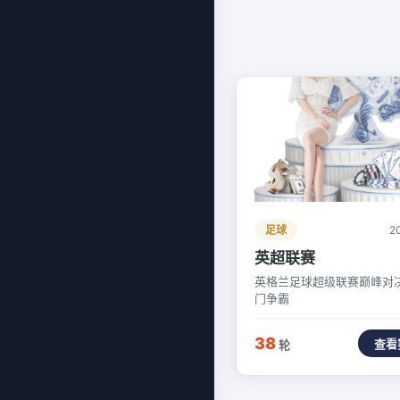
足球
2
英超联赛
英格兰足球超级联赛巅峰对
门争霸
38
查看
轮