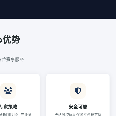
心优势
方位赛事服务
专家策略
安全可靠
分析团队提供专业竞
严格风控体系保障平台稳定运